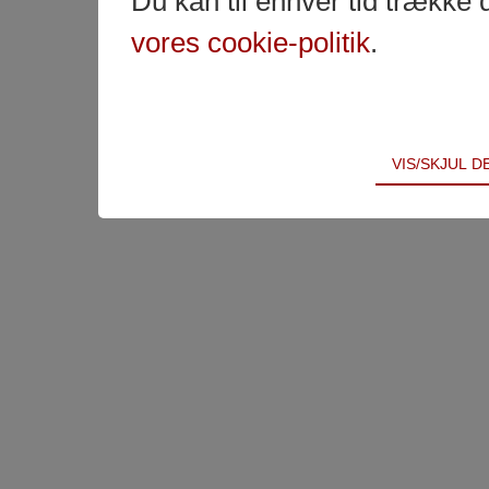
Du kan til enhver tid trække 
vores cookie-politik
.
Teknisk
VIS/SKJUL 
Tekniske cookies er nødvendige for hjemmesidens 
samt indkøbskurv og kan derfor ikke fravælges.
Statistik
Statistik-cookies bruges til at optimere design, bru
indsamle besøgsstatistik om antal besøg og hvord
Markedsføring
Markedsførings-cookies (tracking-cookies) indsamle
registrerer, hvad brugeren interesserer sig for/søg
på internettet.