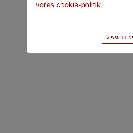
vores cookie-politik
.
Teknisk
VIS/SKJUL 
Tekniske cookies er nødvendige for hjemmesidens 
samt indkøbskurv og kan derfor ikke fravælges.
Statistik
Statistik-cookies bruges til at optimere design, bru
indsamle besøgsstatistik om antal besøg og hvord
Markedsføring
Markedsførings-cookies (tracking-cookies) indsamle
registrerer, hvad brugeren interesserer sig for/søg
på internettet.