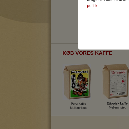
politik
.
Teknisk
Tekniske cookies er n
samt indkøbskurv og ka
KØB VORES KAFFE
Statistik
Statistik-cookies bruge
indsamle besøgsstatis
Markedsfør
Markedsførings-cookies
registrerer, hvad brug
på internettet.