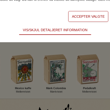
VIS/SKJUL DETALJERET INFORMATION
ødvendige for hjemmesidens grundlæggende funktioner som fx navigati
n derfor ikke fravælges.
s til at optimere design, brugervenlighed og effektiviteten af en hjemme
tik om antal besøg og hvordan hjemmesiden bruges.
ing
 (tracking-cookies) indsamler brugerens digitale fodspor på tværs af 
eren interesserer sig for/søger på for at kunne vise personrettede ann