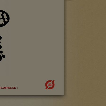
side. Fx ved at
flere hjemmesider og
oncer, når denne færdes
TCOFFEE.DK