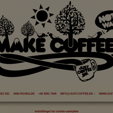
s til at optimere design, brugervenlighed og effektiviteten af en hjemme
tik om antal besøg og hvordan hjemmesiden bruges.
ing
 (tracking-cookies) indsamler brugerens digitale fodspor på tværs af 
eren interesserer sig for/søger på for at kunne vise personrettede ann
EJ 551 4000 ROSKILDE +45 4091 7945
INFO@JUSTCOFFEE.DK
WWW.JUS
Indstillinger for cookie-samtykke