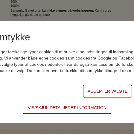
500kr
1000kr
Bemærk: Gavekortet kan
ikke bruges på webshoppen
. Kun i vores
hyggelige gårdcafé og butik
Tilbage
amtykke
K
forskellige typer cookies til at huske dine indstillinger, til indsamling af
ng. Vi anvender både egne cookies samt cookies fra Google og Facebo
 udvalgte typer af cookies nedenfor, hvor du også kan læse om de forskel
 huske dit valg. Du kan til enhver tid trække dit samtykke tilbage. Læs m
VIS/SKJUL DETALJERET INFORMATION
ødvendige for hjemmesidens grundlæggende funktioner som fx navigati
n derfor ikke fravælges.