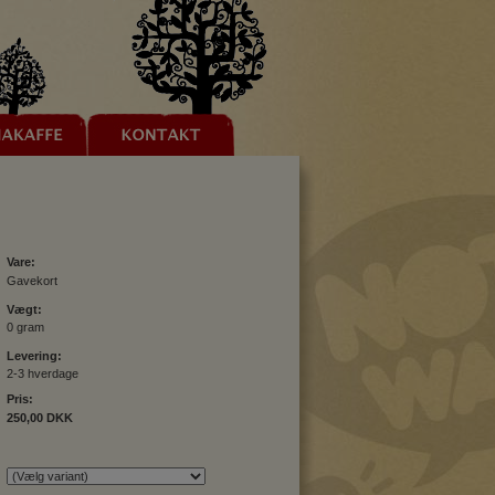
Vare:
Gavekort
Vægt:
0 gram
Levering:
2-3 hverdage
Pris:
250,00 DKK