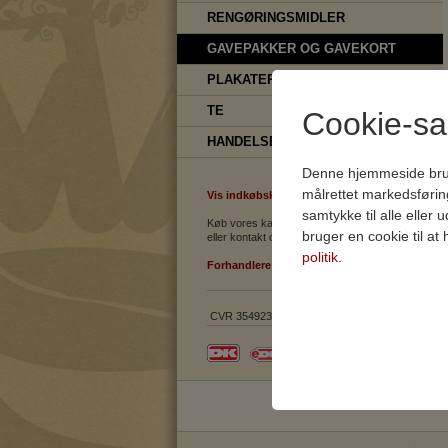
RENGØRINGSMIDLER
GAVEPAKKER OG GAVEKORT
PLAKATER OG KAFFESÆKKE
TE
Cookie-s
HANDELSBETINGELSER, DATAPOLITI
Denne hjemmeside bruger 
målrettet markedsføri
Vis indkøbskurv
samtykke til alle eller
Køb vores kaffe her, hos vores forhandlere
bruger en cookie til at
eller kontakt os.
politik
.
Forhandlere
CVR 35492380
Teknisk
Tekniske cookies er n
samt indkøbskurv og ka
Statistik