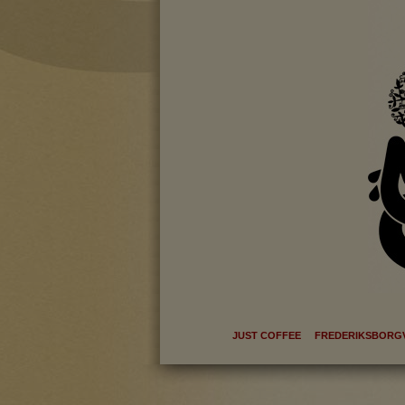
Statistik-cookies bruge
indsamle besøgsstatis
Markedsfør
Markedsførings-cookies
registrerer, hvad brug
på internettet.
JUST COFFEE FREDERIKSBORGV