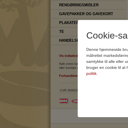
RENGØRINGSMIDLER
GAVEPAKKER OG GAVEKORT
PLAKATER OG KAFFESÆKKE
TE
Cookie-s
HANDELSBETINGELSER, DATAPOLITI
Denne hjemmeside bruger 
målrettet markedsføri
Vis indkøbskurv
samtykke til alle eller
Køb vores kaffe her, hos vores forhandlere
bruger en cookie til at
eller kontakt os.
politik
.
Forhandlere
CVR 35492380
Teknisk
Tekniske cookies er n
samt indkøbskurv og ka
Statistik