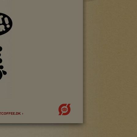
side. Fx ved at
flere hjemmesider og
oncer, når denne færdes
TCOFFEE.DK