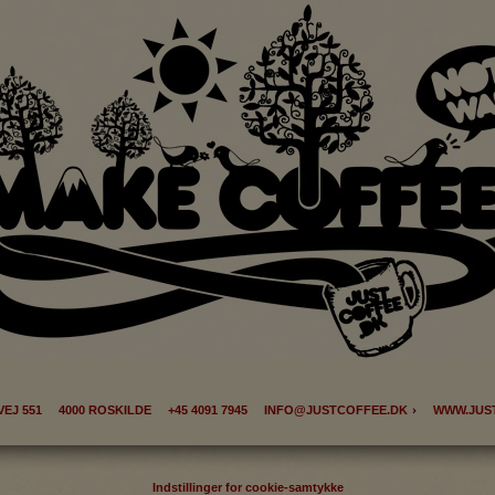
s til at optimere design, brugervenlighed og effektiviteten af en hjemme
tik om antal besøg og hvordan hjemmesiden bruges.
ing
 (tracking-cookies) indsamler brugerens digitale fodspor på tværs af 
eren interesserer sig for/søger på for at kunne vise personrettede ann
EJ 551 4000 ROSKILDE +45 4091 7945
INFO@JUSTCOFFEE.DK
WWW.JUS
Indstillinger for cookie-samtykke