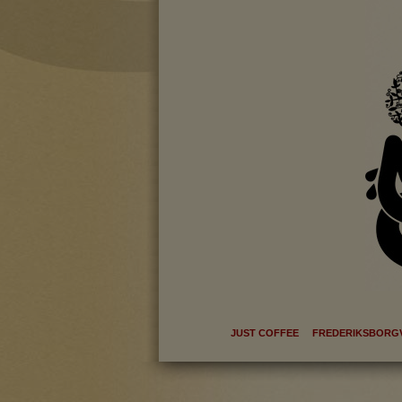
Statistik-cookies bruge
indsamle besøgsstatis
Markedsfør
Markedsførings-cookies
registrerer, hvad brug
på internettet.
JUST COFFEE FREDERIKSBORGV