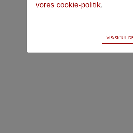
vores cookie-politik
.
Teknisk
VIS/SKJUL 
Tekniske cookies er nødvendige for hjemmesidens 
samt indkøbskurv og kan derfor ikke fravælges.
Statistik
Statistik-cookies bruges til at optimere design, bru
indsamle besøgsstatistik om antal besøg og hvord
Markedsføring
Markedsførings-cookies (tracking-cookies) indsamle
registrerer, hvad brugeren interesserer sig for/søg
på internettet.