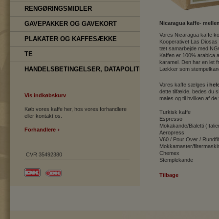
RENGØRINGSMIDLER
GAVEPAKKER OG GAVEKORT
Nicaragua kaffe- melle
Vores Nicaragua kaffe ko
PLAKATER OG KAFFESÆKKE
Kooperativet Las Diosas 
tæt samarbejde med NGO
TE
Kaffen er 100% arabica a
karamel. Den har en let
HANDELSBETINGELSER, DATAPOLITIK
Lækker som stempelkande 
Vores kaffe sælges i
hel
dette tilfælde, bedes du 
Vis indkøbskurv
males og til hvilken af d
Køb vores kaffe her, hos vores forhandlere
Turkisk kaffe
eller kontakt os.
Espresso
Mokakande/Bialetti (Itali
Forhandlere
Aeropress
V60 / Pour Over / Rundfilt
Mokkamaster/filtermaski
Chemex
CVR 35492380
Stemplekande
Tilbage