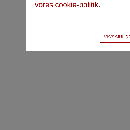
vores cookie-politik
.
Teknisk
VIS/SKJUL 
Tekniske cookies er nødvendige for hjemmesidens 
samt indkøbskurv og kan derfor ikke fravælges.
Statistik
Statistik-cookies bruges til at optimere design, bru
indsamle besøgsstatistik om antal besøg og hvord
Markedsføring
Markedsførings-cookies (tracking-cookies) indsamle
registrerer, hvad brugeren interesserer sig for/søg
på internettet.